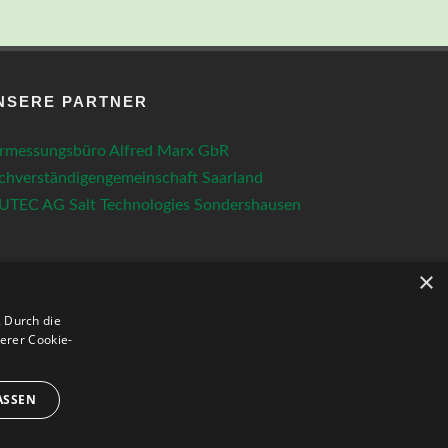
NSERE PARTNER
rmessungsbüro Alfred Marx GbR
chverständigengemeinschaft Saarland
UTEC AG Salt Technologies Sondershausen
×
 Durch die
erer Cookie-
ASSEN
|
|
Home
Datenschutz
Impressum