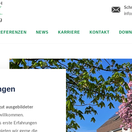
Schr
inf
REFERENZEN
NEWS
KARRIERE
KONTAKT
DOWN
ungen
gut ausgebildeter
 willkommen.
 erste Erfahrungen
ieten wir gerne die