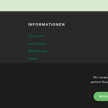
INFORMATIONEN
Über Uns
Leistungen
Referenzen
News
Karriere
Downloads
Wir verwe
Kontakt
weitere Nut
ALLE
Copyright Dr. Marx GmbH 2026 - Realisierung