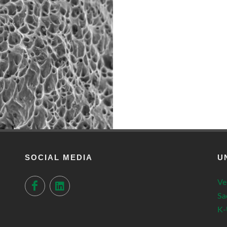
SOCIAL MEDIA
U
Ve
Sa
K-