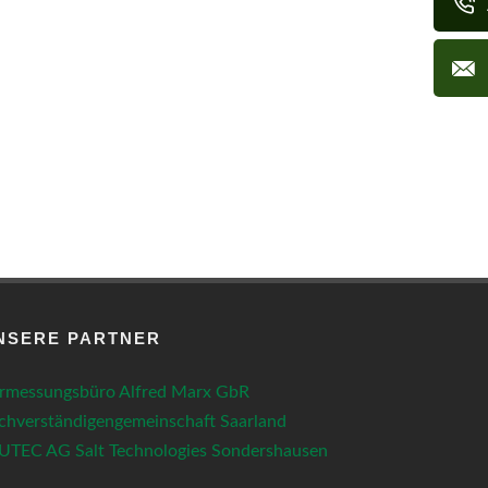
NSERE PARTNER
rmessungsbüro Alfred Marx GbR
chverständigengemeinschaft Saarland
UTEC AG Salt Technologies Sondershausen