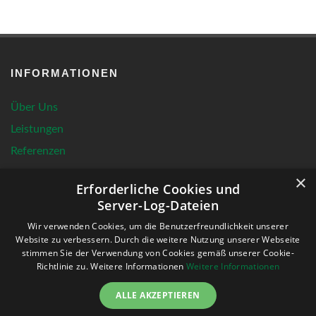
INFORMATIONEN
Über Uns
Leistungen
Referenzen
News
×
Erforderliche Cookies und
Karriere
Server-Log-Dateien
Downloads
Wir verwenden Cookies, um die Benutzerfreundlichkeit unserer
Kontakt
Website zu verbessern. Durch die weitere Nutzung unserer Webseite
stimmen Sie der Verwendung von Cookies gemäß unserer Cookie-
Richtlinie zu. Weitere Informationen
Weitere Informationen
ALLE AKZEPTIEREN
SOCIAL MEDIA